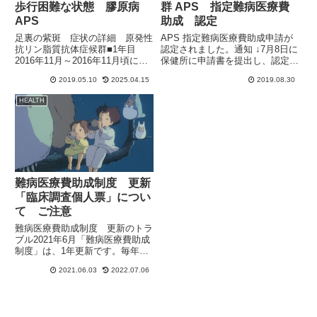
歩行困難な状態 膠原病
群 APS 指定難病医療費
APS
助成 認定
足裏の紫斑 症状の詳細 原発性
APS 指定難病医療費助成申請が
抗リン脂質抗体症候群■1年目
認定されました。通知 ↓7月8日に
2016年11月～2016年11月頃に発
保健所に申請書を提出し、認定さ
症宮崎に転居して4か月目初期症
れ8月27日に特定医療費（指定難
2019.05.10
2025.04.15
2019.08.30
状は、2016年10月頃に足先にす
病）受給者証が届きました。交付
ごく汗が出るようになり冬なのに
年月日が令和元年8月8日になっ
HEALTH
足先がべたべた状態毎日両足先か
ています。特定医療費（指定難
ら汗を拭いていた...
病）受給者証 が届きまし...
難病医療費助成制度 更新
「臨床調査個人票」につい
て ご注意
難病医療費助成制度 更新のトラ
ブル2021年6月「難病医療費助成
制度」は、1年更新です。毎年の
更新手続きが必要になります。昨
2021.06.03
2022.07.06
年は、新型コロナウィルスの影響
で更新手続きなしで1年の延長が
なされました。今年は、通常の更
新手続きが必要になるのです...