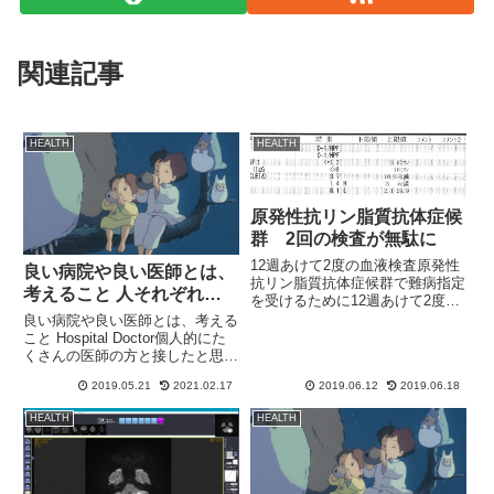
関連記事
HEALTH
HEALTH
原発性抗リン脂質抗体症候
群 2回の検査が無駄に
12週あけて2度の血液検査原発性
良い病院や良い医師とは、
抗リン脂質抗体症候群で難病指定
考えること 人それぞれ…
を受けるために12週あけて2度の
血液検査を受けました。1回目↓2
良い病院や良い医師とは、考える
回目↓結果、2度目も陽性とな
こと Hospital Doctor個人的にた
り、難病指定を受けるはずだった
くさんの医師の方と接したと思っ
のですが、申請の土壇場になり要
ています。自分自身の身体で接し
2019.05.21
2021.02.17
2019.06.12
2019.06.18
件が不足していると言われ。...
た医師と仕事上で接した医師な
ど、かなり多くの医師と接してき
HEALTH
HEALTH
ました。また、レセプト設定や電
子カルテ・電子機...