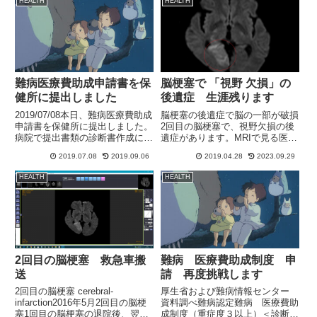
HEALTH
HEALTH
判明したのは「運がいい」と考え
たほうが良いようです。若い女...
難病医療費助成申請書を保
脳梗塞で 「視野 欠損」の
健所に提出しました
後遺症 生涯残ります
2019/07/08本日、難病医療費助成
脳梗塞の後遺症で脳の一部が破損
申請書を保健所に提出しました。
2回目の脳梗塞で、視野欠損の後
病院で提出書類の診断書作成に3
遺症があります。MRIで見る医師
週間かかると言われ、本日になり
の判断と実際の状況には、個人差
2019.07.08
2019.09.06
2019.04.28
2023.09.29
ました。その書類をみると、びっ
がかなりあると思われます。しっ
くり、普通の会社なら1～2日で
かりと検査して正しく判断するこ
HEALTH
HEALTH
作成するような書類でした。個人
とが望ましいと思います。医師は
的には、正直半日で作...
軽率な判断をしないでほしい…...
2回目の脳梗塞 救急車搬
難病 医療費助成制度 申
送
請 再度挑戦します
2回目の脳梗塞 cerebral-
厚生省および難病情報センター
infarction2016年5月2回目の脳梗
資料調べ難病認定難病 医療費助
塞1回目の脳梗塞の退院後、翌日
成制度（重症度３以上）＜診断基