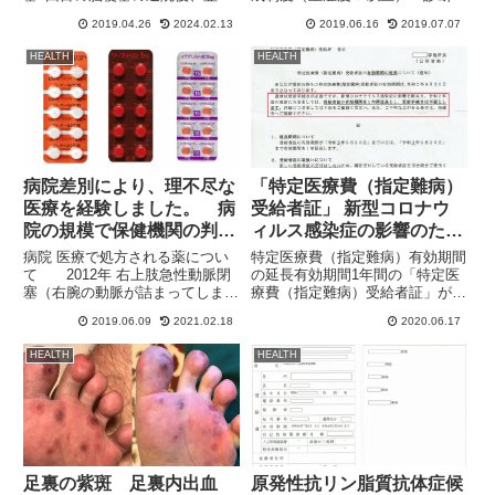
午前中に支払いで再度病院へ行き
準＞ 原発性抗リン脂質抗体症候
2019.04.26
2024.02.13
2019.06.16
2019.07.07
その後、午後に散髪やレストラン
群臨床基準の１項目以上が存在
で食事など、通常の生活にもどり
し、かつ検査項目のうち１項目以
HEALTH
HEALTH
ました。と思って安心していた
上が存在するとき ■臨床基準
ら、深夜にな...
１．血栓症・いかなる組織、臓器
で...
病院差別により、理不尽な
「特定医療費（指定難病）
医療を経験しました。 病
受給者証」 新型コロナウ
院の規模で保健機関の判断
ィルス感染症の影響のため
が違う。
更新手続き不要
病院 医療で処方される薬につい
特定医療費（指定難病）有効期間
て 2012年 右上肢急性動脈閉
の延長有効期間1年間の「特定医
塞（右腕の動脈が詰まってしまっ
療費（指定難病）受給者証」が、
た症状）で、かかりつけの病院か
新型コロナウィルス感染症の影響
2019.06.09
2021.02.18
2020.06.17
ら高度医療機関を紹介され診療し
のため1年間延長になりました。
ました。結果、薬がプレタールと
本来であれば、毎年更新の手続き
HEALTH
HEALTH
ワーファリンの2種類処方され数
が必要になりますが、今年は手続
か月様子を診て、安定した状...
きが不要になり来年まで有効に
な...
足裏の紫斑 足裏内出血
原発性抗リン脂質抗体症候