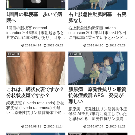
1回目の脳梗塞 歩いて病
右上肢急性動脈閉塞 右腕
院へ
脈なし
1回目の脳梗塞 cerebral-
右上肢急性動脈閉塞 arterial-
infarction2016年4月末朝起きると
occlusion 2012年4月末～5月休日
片方の目に違和感があり、目を何
に自転車に乗っているとハンドル
かにぶつけたような感覚がありま
を握っている右手の中指が根本か
2019.04.24
2023.09.29
2019.04.20
2019.05.29
した。鏡を見ても何も変化はな
ら真っ白になっている。本当にマ
く、そのまま仕事に出勤しました
ネキンのような白でした。（レイ
HEALTH
HEALTH
が、夜になり激しい吐き気があ
ノー現象のような感じです）しば
り、それから2...
らくす...
これは、網状皮斑ですか？
膠原病 原発性抗リン脂質
分枝状皮斑ですか？
抗体症候群 APS 発見が
難しい
網状皮斑 (Livedo reticularis) 分枝
状皮斑 (Livedo racemosa) の疑
膠原病 原発性抗リン脂質抗体症
い…原発性抗リン脂質抗体症候群
候群 APS約7年前に発症していた
の影響の可能性があり、足先の血
と思われる、原発性抗リン脂質抗
流がとても悪くなっています…
体症候群ですが、医師や医療関係
2016年の冬から足の指と足裏の
2019.08.31
2020.11.14
2019.07.04
2020.11.23
者によると、とても分かりにく
状態が悪く、歩行...
い、発見しにくいらしい…今回、