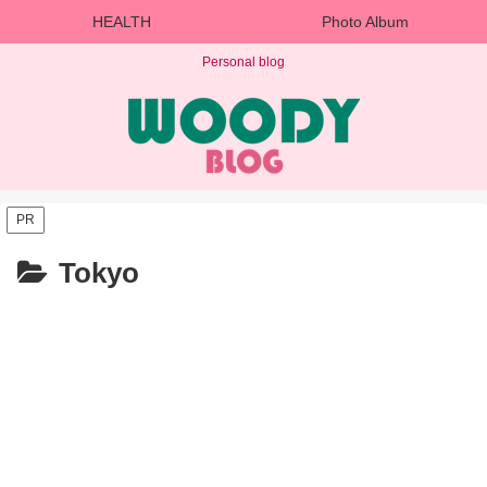
HEALTH
Photo Album
Personal blog
PR
Tokyo