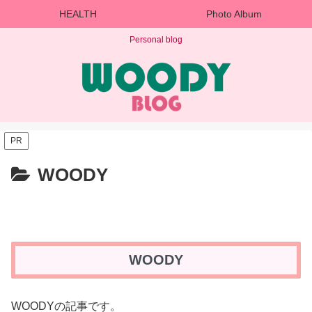
HEALTH
Photo Album
Personal blog
PR
WOODY
WOODY
WOODYの記事です。