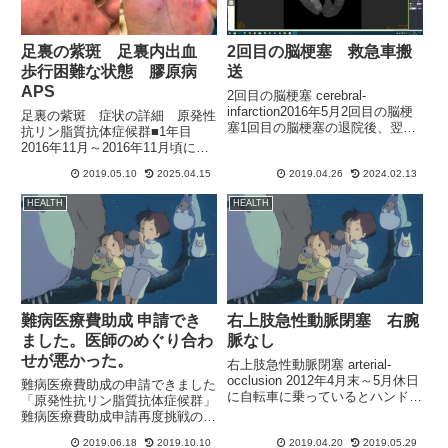
足裏の紫斑 足裏内出血
2回目の脳梗塞 救急車搬
歩行困難な状態 膠原病
送
APS
2回目の脳梗塞 cerebral-
infarction2016年5月2回目の脳梗
足裏の紫斑 症状の詳細 原発性
塞1回目の脳梗塞の退院後、翌日
抗リン脂質抗体症候群■1年目
午前中に支払いで再度病院へ行き
2016年11月～2016年11月頃に発
その後、午後に散髪やレストラン
症宮崎に転居して4か月目初期症
で食事など、通常の生活にもどり
2019.05.10
2025.04.15
2019.04.26
2024.02.13
状は、2016年10月頃に足先にす
ました。と思って安心していた
ごく汗が出るようになり冬なのに
HEALTH
HEALTH
ら、深夜にな...
足先がべたべた状態毎日両足先か
ら汗を拭いていた...
難病医療費助成 申請でき
右上肢急性動脈閉塞 右腕
ました。医師のめぐり合わ
脈なし
せが悪かった。
右上肢急性動脈閉塞 arterial-
occlusion 2012年4月末～5月休日
難病医療費助成の申請できました
に自転車に乗っているとハンドル
「原発性抗リン脂質抗体症候群」
を握っている右手の中指が根本か
難病医療費助成申請再度挑戦の結
ら真っ白になっている。本当にマ
果、申請できました。難病医療費
ネキンのような白でした。（レイ
2019.06.18
2019.10.10
2019.04.20
2019.05.29