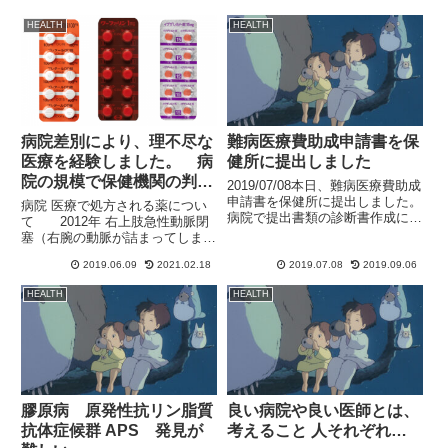
助成の申請について、軽症高額特
ノー現象のような感じです）しば
例などもあり今回は、保健所やい
HEALTH
HEALTH
らくす...
ろいろな相談所で電話やネットで
確認したり、かなり勉強しすぎ...
病院差別により、理不尽な
難病医療費助成申請書を保
医療を経験しました。 病
健所に提出しました
院の規模で保健機関の判断
2019/07/08本日、難病医療費助成
が違う。
申請書を保健所に提出しました。
病院 医療で処方される薬につい
病院で提出書類の診断書作成に3
て 2012年 右上肢急性動脈閉
週間かかると言われ、本日になり
塞（右腕の動脈が詰まってしまっ
ました。その書類をみると、びっ
た症状）で、かかりつけの病院か
くり、普通の会社なら1～2日で
2019.06.09
2021.02.18
2019.07.08
2019.09.06
ら高度医療機関を紹介され診療し
作成するような書類でした。個人
ました。結果、薬がプレタールと
HEALTH
HEALTH
的には、正直半日で作...
ワーファリンの2種類処方され数
か月様子を診て、安定した状...
膠原病 原発性抗リン脂質
良い病院や良い医師とは、
抗体症候群 APS 発見が
考えること 人それぞれ…