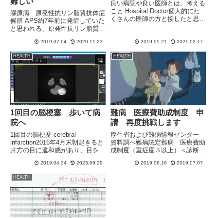
難しい
良い病院や良い医師とは、考える
こと Hospital Doctor個人的にた
膠原病 原発性抗リン脂質抗体症
くさんの医師の方と接したと思っ
候群 APS約7年前に発症していた
ています。自分自身の身体で接し
と思われる、原発性抗リン脂質抗
た医師と仕事上で接した医師な
体症候群ですが、医師や医療関係
ど、かなり多くの医師と接してき
2019.07.04
2020.11.23
2019.05.21
2021.02.17
者によると、とても分かりにく
ました。また、レセプト設定や電
い、発見しにくいらしい…今回、
HEALTH
HEALTH
子カルテ・電子機...
判明したのは「運がいい」と考え
たほうが良いようです。若い女...
1回目の脳梗塞 歩いて病
難病 医療費助成制度 申
院へ
請 再度挑戦します
1回目の脳梗塞 cerebral-
厚生省および難病情報センター
infarction2016年4月末朝起きると
資料調べ難病認定難病 医療費助
片方の目に違和感があり、目を何
成制度（重症度３以上）＜診断基
かにぶつけたような感覚がありま
準＞ 原発性抗リン脂質抗体症候
2019.04.24
2023.09.29
2019.06.16
2019.07.07
した。鏡を見ても何も変化はな
群臨床基準の１項目以上が存在
く、そのまま仕事に出勤しました
し、かつ検査項目のうち１項目以
HEALTH
が、夜になり激しい吐き気があ
上が存在するとき ■臨床基準
り、それから2...
１．血栓症・いかなる組織、臓器
で...