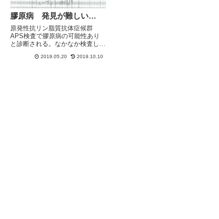
膠原病 発見が難しい…
原発性抗リン脂質抗体症候群
APS検査で膠原病の可能性あり
と診断される。なかなか検査して
もらえなかった。無理に言って検
2019.05.20
2019.10.10
査してもらいました。医師は、検
査の結果が出るまで膠原病の可能
性は低い、「膠原病ではないと思
う」と言っていました。女性に多
い...