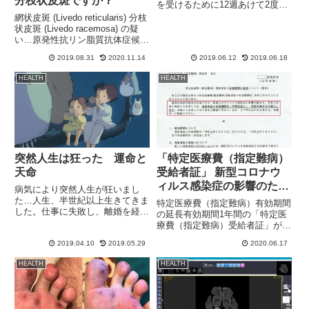
分枝状皮斑ですか？
を受けるために12週あけて2度の
血液検査を受けました。1回目↓2
網状皮斑 (Livedo reticularis) 分枝
回目↓結果、2度目も陽性とな
状皮斑 (Livedo racemosa) の疑
り、難病指定を受けるはずだった
い…原発性抗リン脂質抗体症候群
のですが、申請の土壇場になり要
の影響の可能性があり、足先の血
2019.08.31
2020.11.14
2019.06.12
2019.06.18
件が不足していると言われ。...
流がとても悪くなっています…
2016年の冬から足の指と足裏の
HEALTH
HEALTH
状態が悪く、歩行...
突然人生は狂った 運命と
「特定医療費（指定難病）
天命
受給者証」 新型コロナウ
ィルス感染症の影響のため
病気により突然人生が狂いまし
更新手続き不要
た…人生、半世紀以上生きてきま
特定医療費（指定難病）有効期間
した。仕事に失敗し、離婚を経験
の延長有効期間1年間の「特定医
し、自己破産までいってしまった
療費（指定難病）受給者証」が、
人生でしたが、心機一転からある
新型コロナウィルス感染症の影響
意味第二の人生として仕事をしな
2019.04.10
2019.05.29
2020.06.17
のため1年間延長になりました。
がらの生活は、順風満帆のように
本来であれば、毎年更新の手続き
HEALTH
HEALTH
思えていました。仕事も順調に入
が必要になりますが、今年は手続
り...
きが不要になり来年まで有効に
な...