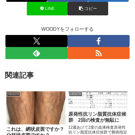
LINE
コピー
WOODYをフォローする
関連記事
HEALTH
HEALTH
原発性抗リン脂質抗体症候
群 2回の検査が無駄に
12週あけて2度の血液検査原発性
これは、網状皮斑ですか？
抗リン脂質抗体症候群で難病指定