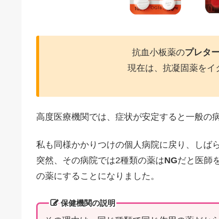
抗血小板薬の
プレタ
現在は、抗凝固薬をイ
高度医療機関では、症状が安定すると一般の
私も同様かかりつけの個人病院に戻り、しば
突然、その病院では2種類の薬は
NG
だと医師
の薬にすることになりました。
保健機関の説明