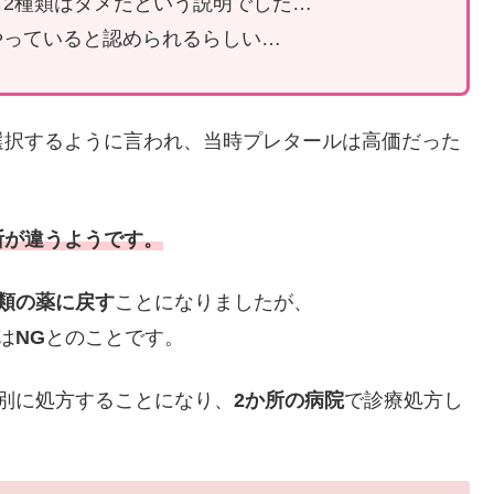
2種類はダメだという説明でした…
やっていると認められるらしい…
選択するように言われ、当時プレタールは高価だった
断が違うようです。
類の薬に戻す
ことになりましたが、
は
NG
とのことです。
別に処方することになり、
2か所の病院
で診療処方し