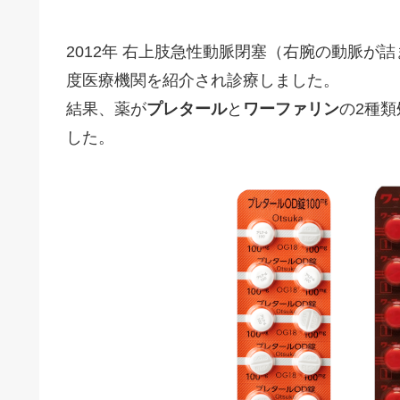
2012年 右上肢急性動脈閉塞（右腕の動脈
度医療機関を紹介され診療しました。
結果、薬が
プレタール
と
ワーファリン
の2種
した。