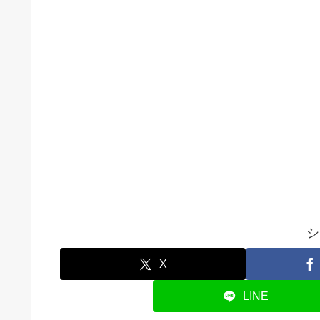
シ
X
LINE